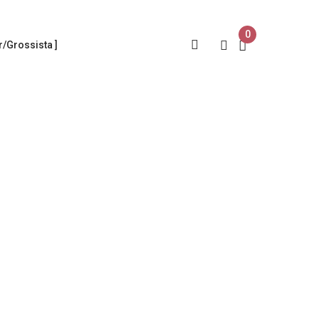
0
/Grossista ]
oma nua