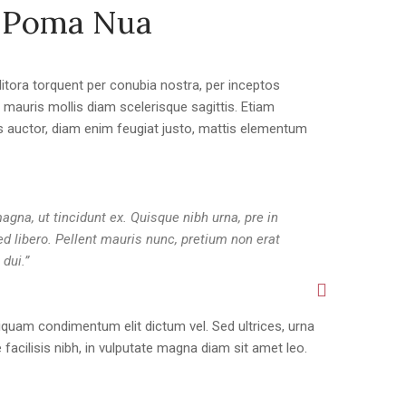
 Poma Nua
litora torquent per conubia nostra, per inceptos
auris mollis diam scelerisque sagittis. Etiam
 auctor, diam enim feugiat justo, mattis elementum
agna, ut tincidunt ex. Quisque nibh urna, pre in
ed libero. Pellent mauris nunc, pretium non erat
 dui.”
iquam condimentum elit dictum vel. Sed ultrices, urna
 facilisis nibh, in vulputate magna diam sit amet leo.