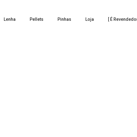
Lenha
Pellets
Pinhas
Loja
[ É Revendedor
Portfolio Item
Gazen suma poma nua
Gazen suma p