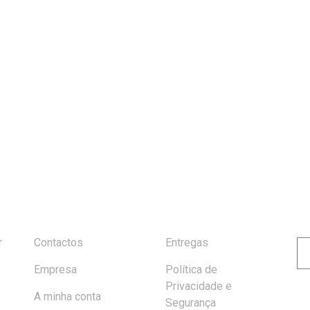
S
INFORMAÇÃO
AJUDA
r
Contactos
Entregas
Empresa
Política de
Al
Privacidade e
A minha conta
Segurança