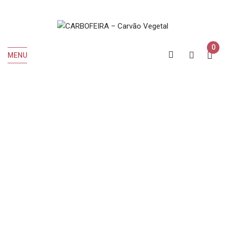
0
MENU
A Minha Conta
INICIO
A minha conta