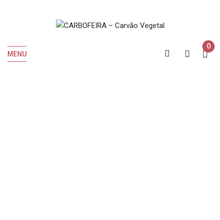
0
MENU
A Minha Conta
INICIO
A minha conta