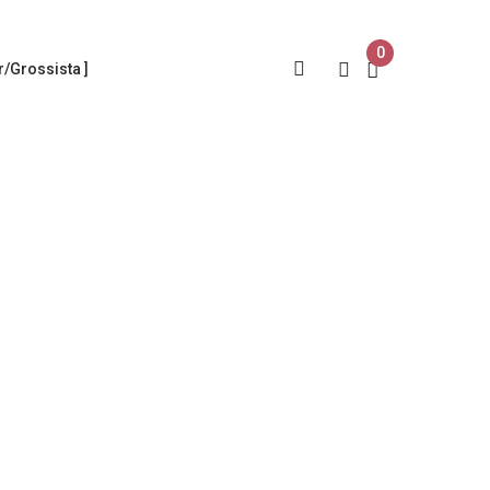
0
/Grossista ]