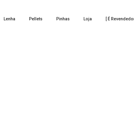
Lenha
Pellets
Pinhas
Loja
[ É Revendedor
Azinho
Home
Products tagged “Azinho”