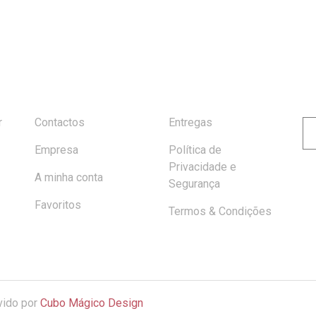
S
INFORMAÇÃO
AJUDA
r
Contactos
Entregas
Empresa
Política de
Al
Privacidade e
A minha conta
Segurança
Favoritos
Termos & Condições
vido por
Cubo Mágico Design