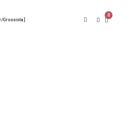
0
/Grossista ]