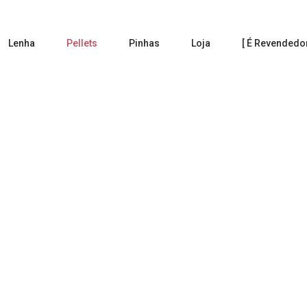
Lenha
Pellets
Pinhas
Loja
[ É Revendedor
Pellets
Home
Pellets