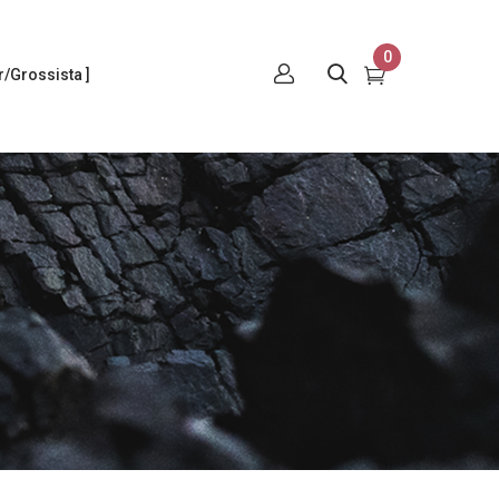
0
/Grossista ]